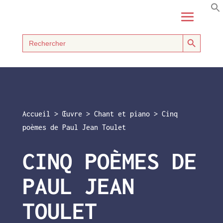
Search Button
Search
for:
Accueil
>
Œuvre
>
Chant et piano
>
Cinq
poèmes de Paul Jean Toulet
CINQ POÈMES DE
PAUL JEAN
TOULET