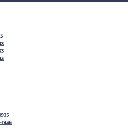
33
33
33
33
1935
-1936